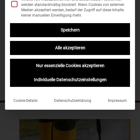
werden standardmäßig blockiert. Wenn Cookies von externen
Medien akzeptiert werden, bedarf der Zugriff auf diese Inhalte
keiner manuellen Einwilligung mehr.
REINIGEN UND TROCKNEN
Speichern
Alle akzeptieren
Nur essenzielle Cookies akzeptieren
Individuelle Datenschutzeinstellungen
Cookie-Details
Datenschutzerklärung
Impressum