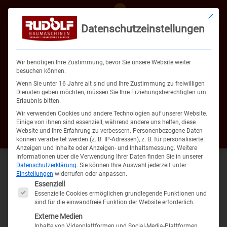
Mit die
Datenschutzeinstellungen
Wir benötigen Ihre Zustimmung, bevor Sie unsere Website weiter
02486 800777
besuchen können.
Wenn Sie unter 16 Jahre alt sind und Ihre Zustimmung zu freiwilligen
post@rudolf-gmbh.de
Diensten geben möchten, müssen Sie Ihre Erziehungsberechtigten um
Erlaubnis bitten.
Gewerbegebiet Zingsheim-Süd 9
Wir verwenden Cookies und andere Technologien auf unserer Website.
53947 Nettersheim-Zingsheim
Einige von ihnen sind essenziell, während andere uns helfen, diese
Website und Ihre Erfahrung zu verbessern.
Personenbezogene Daten
können verarbeitet werden (z. B. IP-Adressen), z. B. für personalisierte
Anzeigen und Inhalte oder Anzeigen- und Inhaltsmessung.
Weitere
Informationen über die Verwendung Ihrer Daten finden Sie in unserer
Datenschutzerklärung
.
Sie können Ihre Auswahl jederzeit unter
Einstellungen
widerrufen oder anpassen.
Es folgt eine Liste der Service-Gruppen, für die eine Einwil
Essenziell
Essenzielle Cookies ermöglichen grundlegende Funktionen und
sind für die einwandfreie Funktion der Website erforderlich.
Externe Medien
Inhalte von Videoplattformen und Social-Media-Plattformen